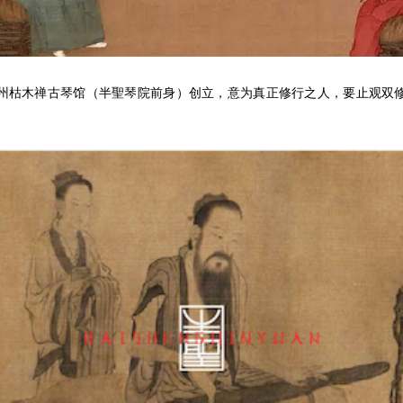
州枯木禅古琴馆（半聖琴院前身）创立，意为真正修行之人，要止观双