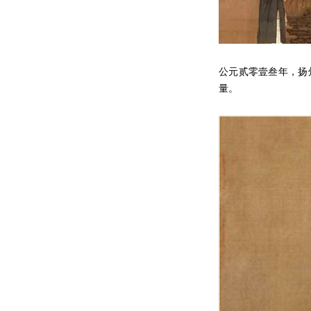
公元贰零壹叁年，扬
量。