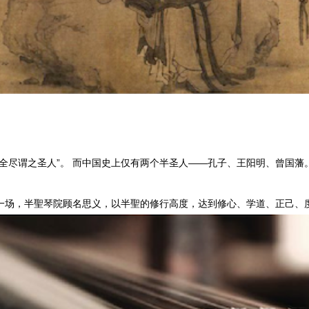
德全尽谓之圣人”。 而中国史上仅有两个半圣人——孔子、王阳明、曾国藩
一场，半聖琴院顾名思义，以半聖的修行高度，达到修心、学道、正己、